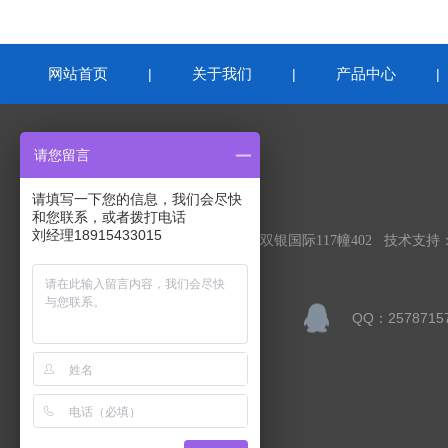
网站首页
关于我们
产品中心
|
|
联系我们
请您留言
请填写一下您的信息，我们会尽快
苏州益康环境检测有限公司
和您联系，或者拨打电话
刘经理18915433015
公司地址：苏州吴中区东方大道1388号双银国际117幢402 技术支持
联系人：刘美莹
QQ：2578715
邮箱：changliu006@126.com