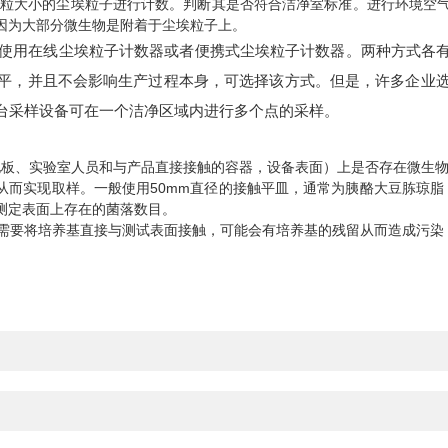
微粒大小的尘埃粒子进行计数。判断其是否符合洁净室标准。进行环境空
因为大部分微生物是附着于尘埃粒子上。
使用在线尘埃粒子计数器或者便携式尘埃粒子计数器。两种方式各有
平，并且不会影响生产过程本身，可选择该方式。但是，许多企业
台采样设备可在一个洁净区域内进行多个点的采样。
地板、实验室人员和与产品直接接触的容器，设备表面）上是否存在微生
而实现取样。一般使用50mm直径的接触平皿，通常为胰酪大豆胨琼脂 （
测定表面上存在的菌落数目。
要将培养基直接与测试表面接触，可能会有培养基的残留从而造成污染