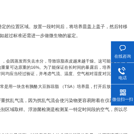
个特定的位置区域。放置一段时间后，将培养皿盖上盖子，然后转移
数，如超过标准还需进一步做微生物的鉴定。
在线咨询
），会因蒸发而失去水分，导致琼脂表皮越来越干燥。这可能会引起培
的重量可达原重的16%。为了能保证在长时间的暴露后，培养皿上的微
时间均应当经过验证，并考虑气流、温度、空气相对湿度对沉降菌平皿
电话
是用一块含有胰酪大豆胨琼脂 （TSA）培养皿，打开后放入浮游菌
微信扫一扫
重扰乱气流，因为扰乱气流会使污染物更容易附着在仪器外表面
级别区域取样。浮游菌检测是检测某一特定时间段的空气，所以尽