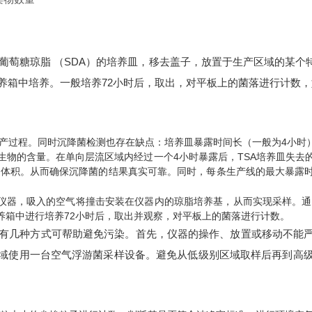
氏葡萄糖琼脂 （SDA）的培养皿，移去盖子，放置于生产区域的某
度培养箱中培养。一般培养72小时后，取出，对平板上的菌落进行计
产过程。同时沉降菌检测也存在缺点：培养皿暴露时间长（一般为4小时
物的含量。在单向层流区域内经过一个4小时暴露后，TSA培养皿失去
养基体积。从而确保沉降菌的结果真实可靠。同时，每条生产线的最大暴露
仪器，吸入的空气将撞击安装在仪器内的琼脂培养基，从而实现采样。通常
养箱中进行培养72小时后，取出并观察，对平板上的菌落进行计数。
有几种方式可帮助避免污染。首先，仪器的操作、放置或移动不能严
域使用一台空气浮游菌采样设备。避免从低级别区域取样后再到高