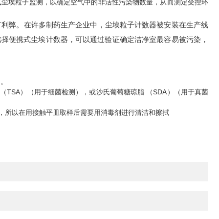
气尘埃粒子监测，以确定空气中的非活性污染物数量，从而测定受控环
利弊。在许多制药生产企业中，尘埃粒子计数器被安装在生产线
选择便携式尘埃计数器，可以通过验证确定洁净室最容易被污染，
物。
TSA）（用于细菌检测），或沙氏葡萄糖琼脂 （SDA）（用于真菌
，所以在用接触平皿取样后需要用消毒剂进行清洁和擦拭