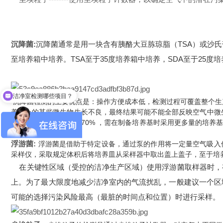
沉降菌:
沉降菌通常是用一块含有胰酪大豆胨琼脂（TSA）或沙
至培养箱中培养。TSA至于35度培养箱中培养，SDA至于25
洁净室检测哪些项目？
沉降菌检测的主要优点是：操作方便成本低，检测过程可覆盖整个生
养基上的某些微生物生长不良，最终结果可能不能全部反映空气中微生
生物回收率回收率高于70% ，需在制备培养基时采用更多量的培
造成的影响。
浮游菌:
浮游菌是借助于特定设备，通过泵的作用将一定量空气吸入
采样仪，采取规定体积后将培养皿从采样器中取出盖上盖子，至于培
在关键性区域（受控的洁净生产区域）使用浮游菌取样器时，
上。为了最大限度地减少洁净室内的气流扰乱，一般建议一个区
可能的选择污染风险最高（最脏的时间点和位置）时进行采样。