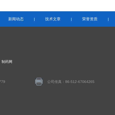
新闻动态
技术文章
荣誉资质
|
|
|
|
：
制药网
779
公司传真：86-512-67064265