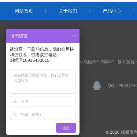
网站首页
关于我们
产品中心
|
|
联系我们
请您留言
请填写一下您的信息，我们会尽快
苏州益康环境检测有限公司
和您联系，或者拨打电话
刘经理18915433015
公司地址：苏州吴中区东方大道1388号双银国际117幢402 技术支持
联系人：刘美莹
QQ：2578715
邮箱：changliu006@126.com
提交
© 2026 版