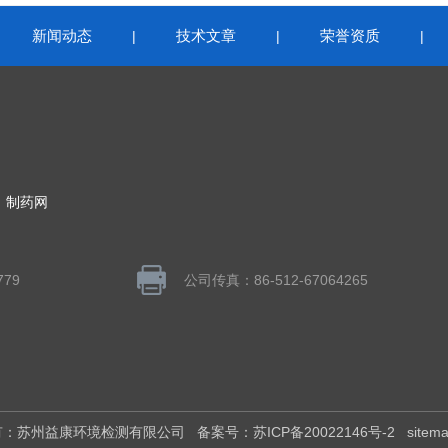
新闻动态
技术文章
荣誉资质
|
|
|
|
：
制药网
779
公司传真：86-512-67064265
权所有：苏州益康环境检测有限公司
备案号：苏ICP备20022146号-2
sitem