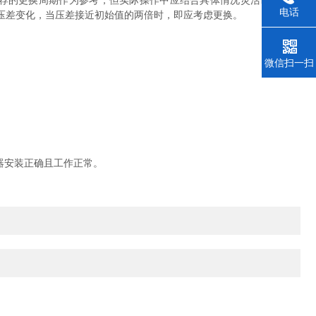
荐的更换周期作为参考，但实际操作中应结合具体情况灵活调整。例
电话
压差变化，当压差接近初始值的两倍时，即应考虑更换。
微信扫一扫
器安装正确且工作正常。