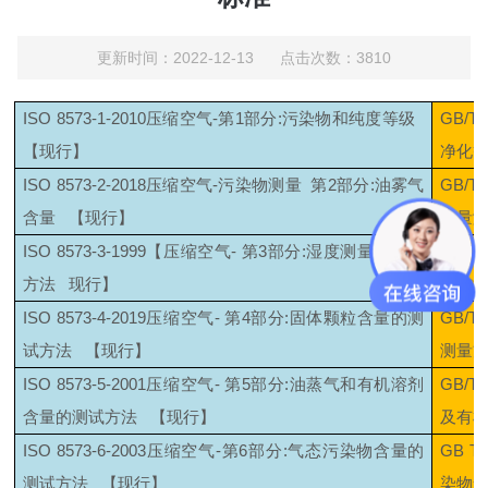
更新时间：2022-12-13 点击次数：3810
ISO 8573-1-2010
压缩空气
-
第
1
部分
:
污染物和纯度等级
GB/T 
【现行】
净化
ISO 8573-2-2018
压缩空气
-
污染物测量
第
2
部分
:
油雾气
GB/T 
含量
【现行】
含量
ISO 8573-3-1999
【压缩空气
-
第
3
部分
:
湿度测量的测试
GB/T 
方法
现行】
量方
ISO 8573-4-2019
压缩空气
-
第
4
部分
:
固体颗粒含量的测
GB/T 
试方法
【现行】
测量
ISO 8573-5-2001
压缩空气
-
第
5
部分
:
油蒸气和有机溶剂
GB/T 
含量的测试方法
【现行】
及有
ISO 8573-6-2003
压缩空气
-
第
6
部分
:
气态污染物含量的
GB T 
测试方法
【现行】
染物