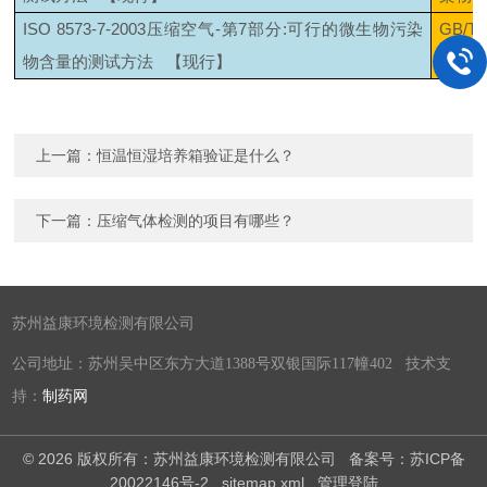
ISO 8573-7-2003
压缩空气
-
第
7
部分
:
可行的微生物污染
GB/T 
物含量的测试方法
【现行】
生物
上一篇：
恒温恒湿培养箱验证是什么？
下一篇：
压缩气体检测的项目有哪些？
苏州益康环境检测有限公司
公司地址：苏州吴中区东方大道1388号双银国际117幢402 技术支
持：
制药网
© 2026 版权所有：苏州益康环境检测有限公司
备案号：苏ICP备
20022146号-2
sitemap.xml
管理登陆