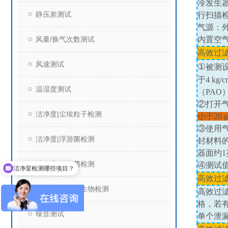
冷发生
静压差测试
行扫描
气源：
风量/换气次数测试
内置空
高效过
风速测试
①
被测
于
4 kg/
温湿度测试
（
PAO
②打开
洁净度|尘埃粒子检测
小于
20
③使用
洁净度|浮游菌检测
封材料
器面约
1
洁净室检测哪些项目？
洁净度|沉降菌检测
④测试
消毒微生物许可车间检测哪些项目？
高效过
洁净度|表面微生物检测
高效过
格，若
噪音测试
单个泄