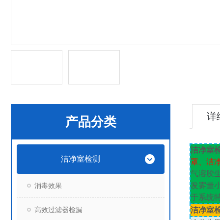
详
产品分类
洁净室
洁净室检测
罩、洁
气溶胶
发雾量
消毒效果
于系统
高效过滤器检漏
洁净室