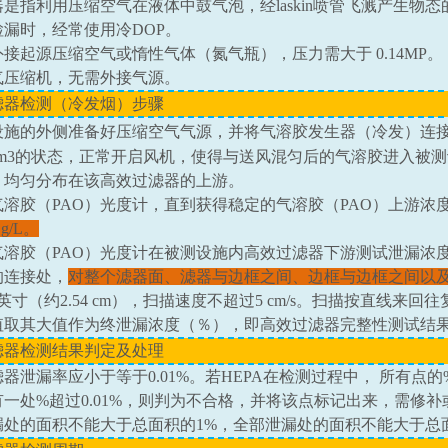
器是指利用压缩空气在液体中鼓气泡，经
laskin
喷管飞溅产生物态
检漏时，经常使用冷
DOP
。
外接起源压缩空气或惰性气体（氮气瓶），压力需大于
0.14MP
。
气压缩机，无需外接气源。
滤器检测（冷发烟）步骤
设施的外侧准备好压缩空气气源，并将气溶胶发生器（冷发）连
cm3
的状态，正常开启风机，使得与送风混匀后的气溶胶进入被测
）均匀分布在该高效过滤器的上游。
气溶胶（
PAO
）光度计，直到获得稳定的气溶胶（
PAO
）上游浓
μ
g/L
。
气溶胶（
PAO
）光度计在被测设施内高效过滤器下游测试泄漏浓
的连接处，
对整个滤器面、滤器与边框之间、边框与边框之间以
英寸（约
2.54 cm
），扫描速度不超过
5 cm/s
。扫描按直线来回往
值取其大值作为终泄漏浓度（％），即高效过滤器完整性测试结
滤器检测结果判定及处理
滤器泄漏率应小于等于
0.01%
。若
HEPA
在检测过程中， 所有点的
有一处
%
超过
0.01%
，则判为不合格，并将该点标记出来，需修补
漏处的面积不能大于总面积的
1%
，全部泄漏处的面积不能大于总