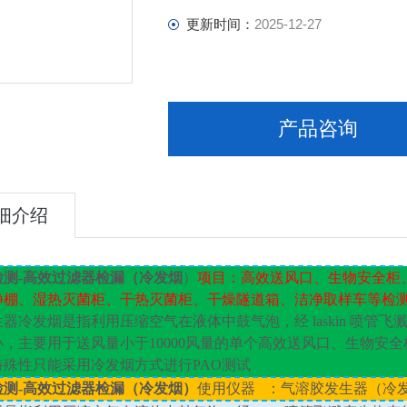
更新时间：
2025-12-27
产品咨询
细介绍
检测
-
高效过滤器检漏（冷发烟
）
项目：高效送风口、生物安全柜
净棚、湿热灭菌柜、干热灭菌柜、干燥隧道箱、洁净取样车等检
生器冷发烟是指利用压缩空气在液体中鼓气泡，经
laskin
喷管飞
小，主要用于送风量小于
10000
风量的单个高效送风口、生物安全
特殊性只能采用冷发烟方式进行
PAO
测试
检测
-
高效过滤器检漏（冷发烟）
使用仪器 ：气溶胶发生器（冷