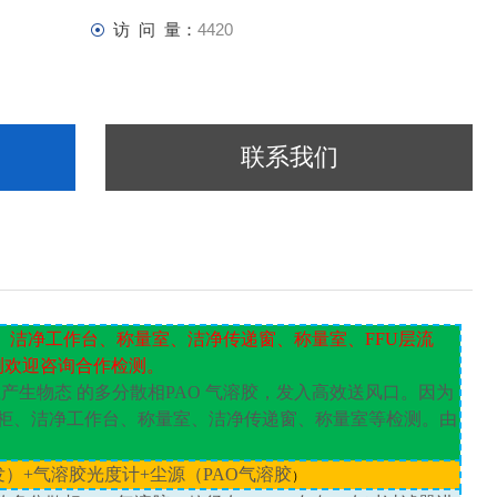
访 问 量：
4420
联系我们
、洁净工作台、称量室、洁净传递窗、称量室、FFU层流
测欢迎咨询合作检测。
溅产生物态
的多分散相
PAO
气溶胶，发入高效送风口。因为
柜、洁净工作台、称量室、洁净传递窗、称量室等检测。由
发）
+
气溶胶光度计
+
尘源（
PAO
气溶胶
）