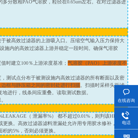
的多分散相
PAO
气溶胶，粒径在
0.65um
左右。在对过滤器进
接于被高效过滤器的上游吸入口。压缩空气输入压力保持大
设施内的高效过滤器上游并稳定一段时间。确保气溶胶
度值时建立
100
％上游浓度基准；
气溶胶（
PAO
）上游浓度不
度，测试点分布于被测设施内高效过滤器的所有断面以及密
及边框与静压箱之间的密封处进行扫描
。扫描时采样头距滤
复地进行，线条间应重叠。读取测试数据。
果。
在线咨询
%LEAKAGE
（ 泄漏率
%
） 都不超过
0.01%
，则判该
HEPA
合
电话
或更换。高效过滤器滤料泄漏处允许用专用胶水修补，但是
面积的
5%
，否则必须更换。