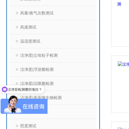
风量/换气次数测试
风速测试
温湿度测试
洁净度|尘埃粒子检测
洁净度|浮游菌检测
洁净度|沉降菌检测
洁净室检测哪些项目？
洁净度|表面微生物检测
噪音测试
照度测试