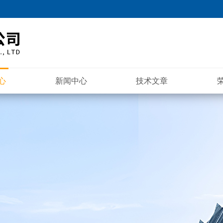
心
新闻中心
技术文章