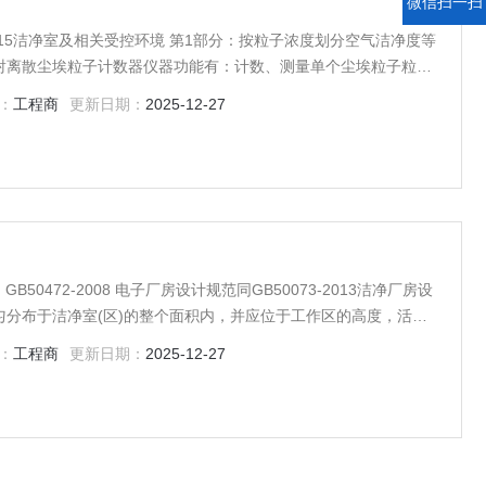
微信扫一扫
：2015洁净室及相关受控环境 第1部分：按粒子浓度划分空气洁净度等
射离散尘埃粒子计数器仪器功能有：计数、测量单个尘埃粒子粒径
各洁净室或洁净区的测试结果均应记录，应以综合报告形式提交，
：
工程商
更新日期：
2025-12-27
（以粒子浓度划分）.
50472-2008 电子厂房设计规范同GB50073-2013洁净厂房设
分布于洁净室(区)的整个面积内，并应位于工作区的高度，活动
间为1min.每一采样点的每次采样量应至少为2L，采样量应按下式
：
工程商
更新日期：
2025-12-27