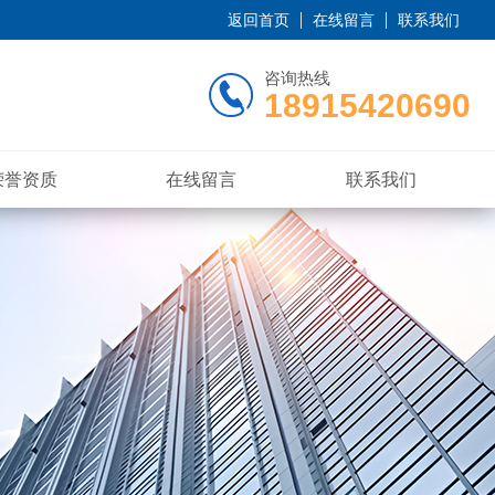
返回首页
在线留言
联系我们
咨询热线
18915420690
荣誉资质
在线留言
联系我们