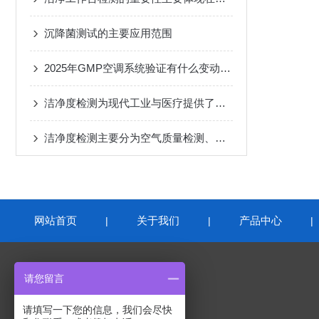
沉降菌测试的主要应用范围
2025年GMP空调系统验证有什么变动法规？
洁净度检测为现代工业与医疗提供了可靠的环境质量保障
洁净度检测主要分为空气质量检测、水质量检测和表面质量检测
网站首页
关于我们
产品中心
|
|
联系我们
请您留言
请填写一下您的信息，我们会尽快
苏州益康环境检测有限公司