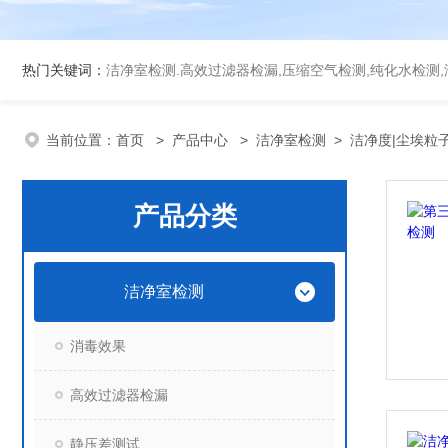
热门关键词：
洁净室检测.高效过滤器检漏,压缩空气检测,纯化水检测,洁净工作台检测,空调系
当前位置：
首页
>
产品中心
>
洁净室检测
>
洁净度|尘埃粒
产品分类
洁净室检测
消毒效果
高效过滤器检漏
静压差测试