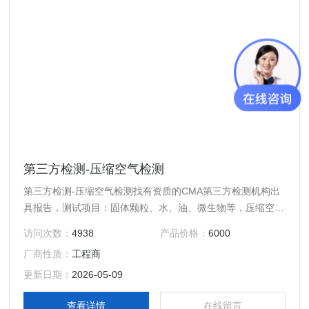
第三方检测-压缩空气检测
第三方检测-压缩空气检测找有资质的CMA第三方检测机构出
具报告，测试项目：固体颗粒、水、油、微生物等，压缩空气
检测：压缩空气用途：空气具有可压缩性，经空气压缩机做机
访问次数：
4938
产品价格：
6000
械功使本身体积缩小、压力提高后的空气叫压缩空气，压缩空
厂商性质：
工程商
气是一种重要的动力源。
更新日期：
2026-05-09
查看详情
在线留言