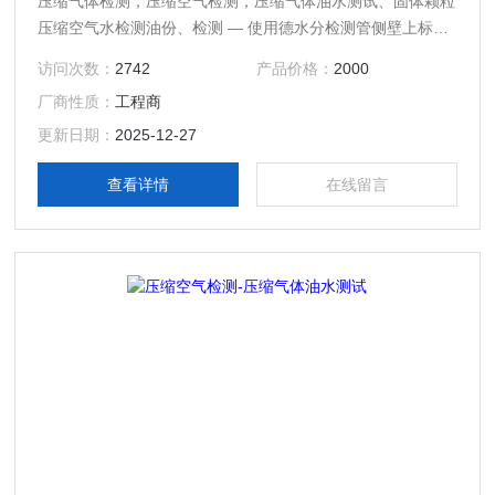
压缩气体检测，压缩空气检测，压缩气体油水测试、固体颗粒
压缩空气水检测油份、检测 — 使用德水分检测管侧壁上标有
3列刻度与相应的检测时间，检测时观察在检测时间想对应的
访问次数：
2742
产品价格：
2000
数值刻度，在相对应的时间内，检测数值的变化（即变色显
厂商性质：
工程商
示）不应超过该列数值的最大限度测点含水值= *刻度标准时
间
更新日期：
2025-12-27
查看详情
在线留言