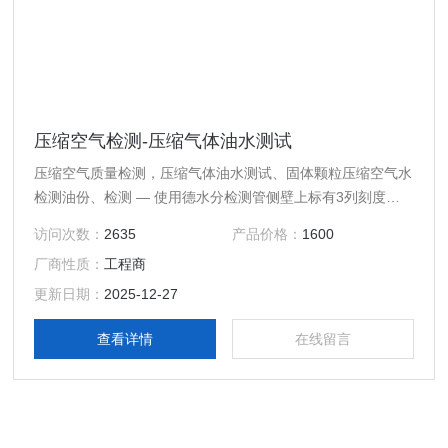
压缩空气检测-压缩气体油水测试
压缩空气质量检测，压缩气体油水测试、固体颗粒压缩空气水
检测油份、检测 — 使用德水分检测管侧壁上标有3列刻度与
相应的检测时间，检测时观察在检测时间想对应的数值刻度，
访问次数：
2635
产品价格：
1600
在相对应的时间内，检测数值的变化（即变色显示）不应超过
厂商性质：
工程商
该列数值的最大限度测点含水值= *刻度标准时间
更新日期：
2025-12-27
查看详情
在线留言