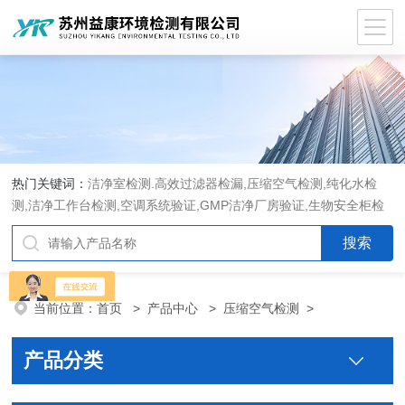
热门关键词：
洁净室检测.高效过滤器检漏,压缩空气检测,纯化水检
测,洁净工作台检测,空调系统验证,GMP洁净厂房验证,生物安全柜检
测,洁净度检测,洁净室验收检测,GMP验证方案编写执行
当前位置：
首页
>
产品中心
>
压缩空气检测
>
产品分类