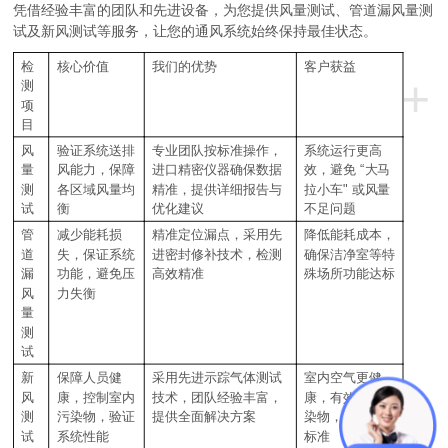
凭借经验丰富的团队和先进设备，为您提供风量测试、管道漏风量测
试及新风测试等服务，让您的通风系统始终保持最佳状态。
检
核心价值
我们的优势
客户获益
+
测
项
目
风
验证系统送排
专业团队按标准操作，
系统运行更高
“
量
风能力，保障
进口精密仪器确保数据
效，避免
大马
"
测
各区域风量均
精准，提供详细报告与
拉小车
或风量
试
衡
优化建议
不足问题
管
减少能耗损
精准定位漏点，采用先
降低能耗成本，
道
失，保证系统
进密封修补技术，检测
确保洁净室等特
漏
功能，避免压
高效精准
殊场所功能达标
风
力失衡
量
测
试
新
保障人员健
采用先进示踪气体测试
室内空气更健
风
康，控制室内
技术，团队经验丰富，
康，有效稀释污
测
污染物，验证
提供全面解决方案
染物，满足相关
试
系统性能
标准