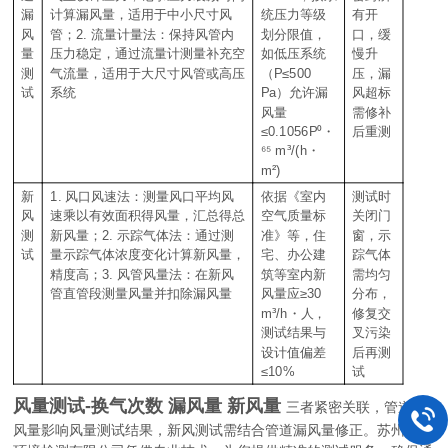
漏
计算漏风量，适用于中小尺寸风
统压力等级
有开
2.
风
管；
流量计量法：保持风管内
划分限值，
口，缓
量
压力稳定，通过流量计测量补充空
如低压系统
慢升
P≤500
测
气流量，适用于大尺寸风管或高压
（
压，漏
Pa
试
系统
）允许漏
风超标
风量
需修补
≤0.1056P⁰
・
后重测
⁶⁵ m³/(h
・
m²)
1.
新
风口风速法：测量风口平均风
依据《室内
测试时
风
速乘以有效面积得风量，汇总得总
空气质量标
关闭门
2.
测
新风量；
示踪气体法：通过测
准》等，住
窗，示
试
量示踪气体浓度变化计算新风量，
宅、办公建
踪气体
3.
精度高；
风管风量法：在新风
筑等室内新
需均匀
≥30
管直管段测量风量并扣除漏风量
风量应
分布，
m³/h
・人，
修复交
测试结果与
叉污染
设计值偏差
后再测
≤10%
试
风量测试-换气次数 漏风量 新风量
三者紧密关联，管道漏
风量影响风量测试结果，新风测试需结合管道漏风量修正。苏州益康