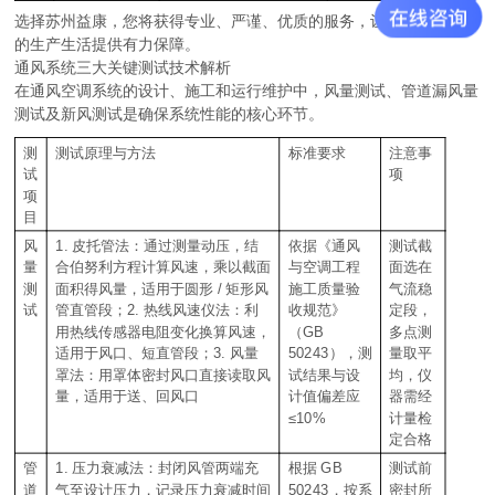
选择苏州益康，您将获得专业、严谨、优质的服务，让通风系统为您
的生产生活提供有力保障。
通风系统三大关键测试技术解析
在通风空调系统的设计、施工和运行维护中，风量测试、管道漏风量
测试及新风测试是确保系统性能的核心环节。
测
测试原理与方法
标准要求
注意事
试
项
项
目
1.
风
皮托管法：通过测量动压，结
依据《通风
测试截
量
合伯努利方程计算风速，乘以截面
与空调工程
面选在
/
测
面积得风量，适用于圆形
矩形风
施工质量验
气流稳
2.
试
管直管段；
热线风速仪法：利
收规范》
定段，
GB
用热线传感器电阻变化换算风速，
（
多点测
3.
50243
适用于风口、短直管段；
风量
），测
量取平
罩法：用罩体密封风口直接读取风
试结果与设
均，仪
量，适用于送、回风口
计值偏差应
器需经
≤10%
计量检
定合格
1.
GB
管
压力衰减法：封闭风管两端充
根据
测试前
50243
道
气至设计压力，记录压力衰减时间
，按系
密封所