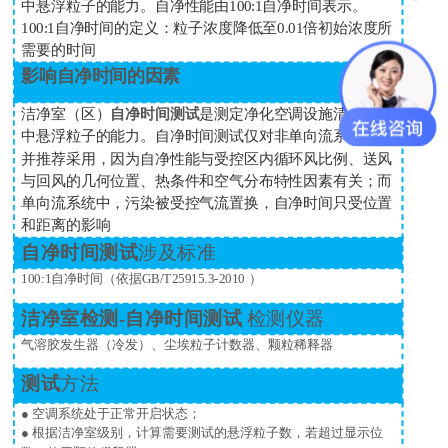
中悬浮粒子的能力。自净性能由
100:1
自净时间表示。
100:1
自净时间的定义：粒子浓度降低至
0.01
倍初始浓度所
需要的时间
影响自净时间的因素
洁净室（区）
自净时间测试
是测定净化空调设施清除空气
中悬浮粒子的能力。自净时间测试仅对非单向流系统重要
并推荐采用，因为自净性能与受控区内循环风比例、送风
与回风的几何位置、热条件和空气分布特性因素有关；而
单向流系统中，污染被受控气流置换，自净时间只受位置
和距离的影响
自净时间测试
涉及标准
100:1
自净时间（依据
GB/T25915.3-2010
）
洁净室检测-自净时间测试
检测仪器
气溶胶发生器（冷发）、尘埃粒子计数器、颗粒稀释器
测试
方法
● 空调系统处于正常开启状态；
● 根据洁净室级别，计算需要测试的悬浮粒子数，若超过显示位