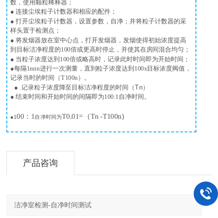
数，使用颗粒稀释器；
● 连接尘埃粒子计数器和相应的配件；
● 打开尘埃粒子计数器，设置参数，自净；并将粒子计数器的采
样头置于检测点；
● 将发烟器放在室中心点，打开发烟器，发烟使得初始浓度提高
到目标洁净程度的
100
倍或更高时停止，并使其在房间混合均匀；
● 当粒子浓度达到
100
倍或略高时，记录此时时间即为开始时间；
●每隔
1min
进行一次测量，直到粒子浓度达到
100x
目标浓度阀值，
记录当时的时间（
T100n
）。
●
.
记录粒子浓度降至目标洁净程度的时间（
Tn
）
● 结束时间和开始时间的间隔即为
100:1
自净时间。
00
：
1
T0.01=
（
Tn -T100n
）
●
1
自净时间为
产品咨询