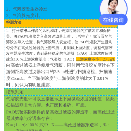
2
、气溶胶发生器冷发
3
、气溶胶光度计。
检测方法
1
、打开
洁净工作台
的风机和灯，去掉过滤器的扩散装置和保护
盖。将
PAO
气溶胶导入高效过滤器上游，，按生产厂家设置的气
溶胶的导入位置，将气溶胶导入安全柜，使
PAO
气溶胶产生且均
匀分布在高效过滤器的上游气流，并测试上游浓度，调整气溶胶
发生器发生浓度，直到获得稳定的气溶胶（
PAO
）上游浓度值时
建立
100
％上游浓度基准；气溶胶（
PAO
）
上游浓度不小于
20
μ
g/L
向高效过滤器上游侧发气溶胶，同时用气溶胶光度计在下
游侧距高效过滤器出口约
2.5cm
处进行扫描巡检。扫描速
度≤
5cm/s
。当下游侧浓度与上游侧浓度的比大于
0.01
％
时，则认为有明显泄露。
结果判定
气溶胶光度计可以直接显示上下游微粒浓度的比值，因此
扫描滤网非常方便。也正因其准确、可靠。
PAO
试验实际测得的是高效过滤器的穿透率，而高效过滤
器其效率与穿透率存在：
K
＝
(1
－α
)
×
100
％ 式中
K
——高效过滤器穿透率，％；