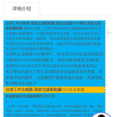
详细介绍
洁净工作台检测-高
效过滤器检漏 高效过滤器PAO测试 高效过滤
+
器泄露检测
高效过滤器，洁净工作台高效过滤器检测是洁净工作
台检测中最重要的一个项目高效空气过滤器，作为尘埃粒子进入
洁净工作区的最后一道防线，其自身性能及安装质量的优劣直接
关系到洁净工作台能否满足要求。高效空气过滤器检漏测试是保
证洁净工作台性能的必要措施之一。
在制药企业新版
GMP
要求中，对洁净工作台以及高效送风
口都有
PAO/DOP
的检测要求，这样会要求建造洁净室时
采用
PAO/DOP
洁净工作台以及
PAO/DOP
高效将送风口，
其主要目的是为了防止其内部高效过滤器是否有泄漏，压
差是否达到要求，以提醒用户更换高效过滤器；其原理及
常用测试方法如下
洁净工作台检测-高效过滤器检漏
PAO
法冷发烟
检测仪器
传递窗高效过滤器检测
1
、尘源：
PAO
溶胶（气溶胶发生器发烟介质）
PAO
法检漏的尘源，聚α－烯烃
(Ploy
－
Alpha
－
Olefin
，简称
PAO)
，
Emery3004
的合成烯烃
(PAO)
，
PAO
溶
剂是气溶胶发生器发烟的介质。加热后使之雾化，喷雾后粒子呈球形。