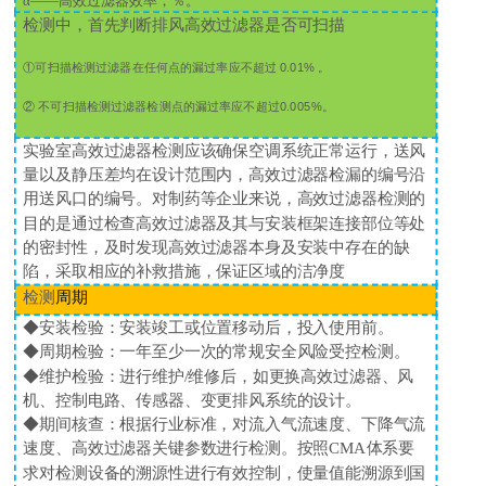
α——高效过滤器效率，％。
检测中，首先判断排风高效过滤器是否可扫描
①可扫描检测过滤器在任何点的漏过率应不超过
0.01%
。
② 不可扫描检测过滤器检测点的漏过率应不超过
0.005%
。
实验室高效过滤器检测应该确保空调系统正常运行，送风
量以及静压差均在设计范围内，高效过滤器检漏的编号沿
用送风口的编号。对制药等企业来说，高效过滤器检测的
目的是通过检查高效过滤器及其与安装框架连接部位等处
的密封性，及时发现高效过滤器本身及安装中存在的缺
陷，采取相应的补救措施，保证区域的洁净度
检测
周期
◆安装检验：安装竣工或位置移动后，投入使用前。
◆周期检验：一年至少一次的常规安全风险受控检测。
◆维护检验：进行维护
/
维修后，如更换高效过滤器、风
机、控制电路、传感器、变更排风系统的设计。
◆期间核查：根据行业标准，对流入气流速度、下降气流
速度、高效过滤器关键参数进行检测。按照
CMA
体系要
求对检测设备的溯源性进行有效控制，使量值能溯源到国