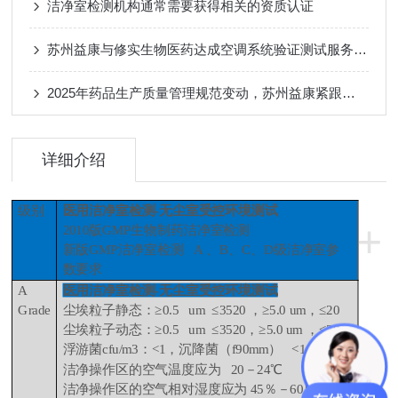
洁净室检测机构通常需要获得相关的资质认证
苏州益康与修实生物医药达成空调系统验证测试服务合作
2025年药品生产质量管理规范变动，苏州益康紧跟法规满足客户需求
详细介绍
级别
医用洁净室检测-无尘室受控环境测试
+
2010版GMP生物制药洁净室检测
新版GMP洁净室检测 A 、B、C、D级洁净室参
数要求
A
医用洁净室检测-无尘室受控环境测试
Grade
尘埃粒子静态：≥0.5 um ≤3520 ，≥5.0 um，≤20
尘埃粒子动态：≥0.5 um ≤3520，≥5.0 um ，≤20
浮游菌cfu/m3：<1，沉降菌（f90mm） <1
洁净操作区的空气温度应为 20－24℃
洁净操作区的空气相对湿度应为 45％－60％