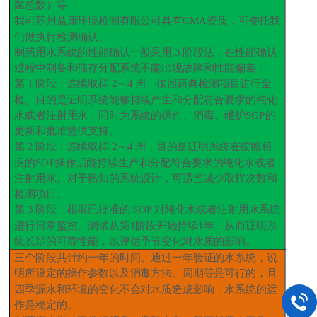
菌总数）等
我司苏州益康环境检测有限公司具有
CMA
资质，可委托我
们做执行检测确认。
制药用水系统的性能确认一般采用
3
阶段法，在性能确认
过程中制备和储存分配系统不能出现故障和性能偏差：
第
1
阶段：连续取样
2
～
4
周，按照药典检测项目进行全
检。目的是证明系统能够持续产生和分配符合要求的纯化
水或者注射用水，同时为系统的操作、消毒、维护
SOP
的
更新和批准提供支持。
第
2
阶段：连续取样
2
～
4
周，目的是证明系统在按照相
应的
SOP
操作后能持续生产和分配符合要求的纯化水或者
注射用水。对于熟知的系统设计，可适当减少取样次数和
检测项目。
第
3
阶段：根据已批准的
SOP
对纯化水或者注射用水系统
进行日常监控。测试从第
1
阶段开始持续
1
年，从而证明系
统长期的可靠性能，以评估季节变化对水质的影响。
三个阶段共计约一年的时间。通过一年验证的水系统，说
明所设定的操作参数以及消毒方法、周期等是可行的，且
四季源水和环境的变化不会对水质造成影响，水系统的运
作是稳定的。