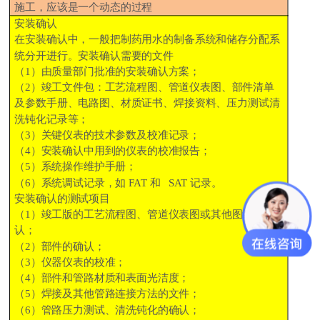
施工，应该是一个动态的过程
安装确认
在安装确认中，一般把制药用水的制备系统和储存分配系
统分开进行。安装确认需要的文件
（
1
）由质量部门批准的安装确认方案；
（
2
）竣工文件包：工艺流程图、管道仪表图、部件清单
及参数手册、电路图、材质证书、焊接资料、压力测试清
洗钝化记录等；
（
3
）关键仪表的技术参数及校准记录；
（
4
）安装确认中用到的仪表的校准报告；
（
5
）系统操作维护手册；
（
6
）系统调试记录，如
FAT
和
SAT
记录。
安装确认的测试项目
（
1
）竣工版的工艺流程图、管道仪表图或其他图纸的确
认；
（
2
）部件的确认；
（
3
）仪器仪表的校准；
（
4
）部件和管路材质和表面光洁度；
（
5
）焊接及其他管路连接方法的文件；
（
6
）管路压力测试、清洗钝化的确认；