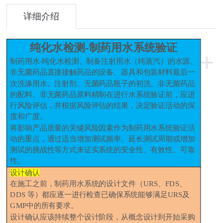
详细介绍
纯化水检测
-
制药用水系统验证
+
制药用水
-
纯化水检测、制备注射用水（纯蒸汽）的水源、
非无菌药品直接接触药品的设备、器具和包装材料最后一
次洗涤用水、注射剂、无菌药品瓶子的初洗、非无菌药品
的配料、非无菌药品原料精制在进行水系统验证前，应进
行风险评估，并根据风险评估的结果，决定验证活动的深
度和广度。
将影响产品质量的关键风险因素作为制药用水系统验证活
动的重点，通过适当增加测试频率、延长测试周期或增加
测试的挑战性等方式来证实系统的安全性、有效性、可靠
性。
设计确认
在施工之前，制药用水系统的设计文件（
URS
、
FDS
、
DDS
等）都应逐一进行检查已确保系统能够满足
URS
及
GMP
中的所有要求。
设计确认应该持续整个设计阶段，从概念设计到开始采购