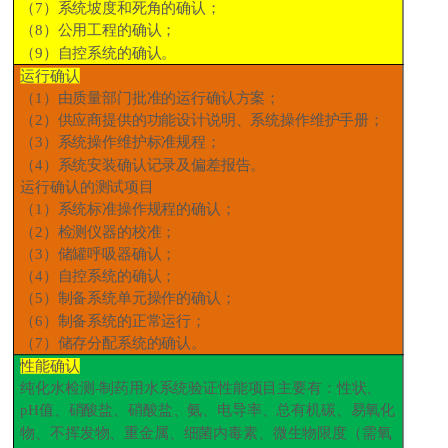
（
7
）系统坡度和死角的确认；
（
8
）公用工程的确认；
（
9
）自控系统的确认。
运行确认
（
1
）由质量部门批准的运行确认方案；
（
2
）供应商提供的功能设计说明、系统操作维护手册；
（
3
）系统操作维护标准规程；
（
4
）系统安装确认记录及偏差报告。
运行确认的测试项目
（
1
）系统标准操作规程的确认；
（
2
）检测仪器的校准；
（
3
）储罐呼吸器确认；
（
4
）自控系统的确认；
（
5
）制备系统单元操作的确认；
（
6
）制备系统的正常运行；
（
7
）储存分配系统的确认。
性能确认
纯化水检测
-
制药用水系统验证性能项目主要有：性状、
pH
值、硝酸盐、硝酸盐、氨、电导率、总有机碳、易氧化
物、不挥发物、重金属、细菌内毒素、微生物限度（需氧