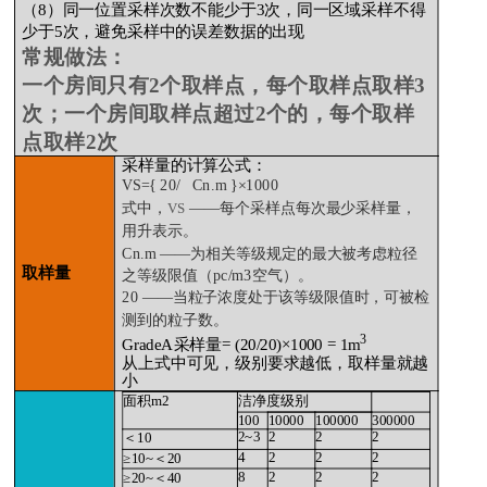
（8）同一位置采样次数不能少于3次，同一区域采样不得
少于5次，避免采样中的误差数据的出现
常规做法：
一个房间只有2个取样点，每个取样点取样3
次；一个房间取样点超过2个的，每个取样
点取样2次
采样量的计算公式：
VS={ 20/ Cn.m }
×
1000
式中，
——每个采样点每次最少采样量，
VS
用升表示。
Cn.m
——为相关等级规定的最大被考虑粒径
取样量
之等级限值（
pc/m3
空气）。
20
——当粒子浓度处于该等级限值时，可被检
测到的粒子数。
3
GradeA采样量= (20/20)×1000 = 1m
从上式中可见，级别要求越低，取样量就越
小
面积m2
洁净度级别
100
10000
100000
300000
2~3
2
2
2
＜10
4
2
2
2
≥10~＜20
8
2
2
2
≥20~＜40