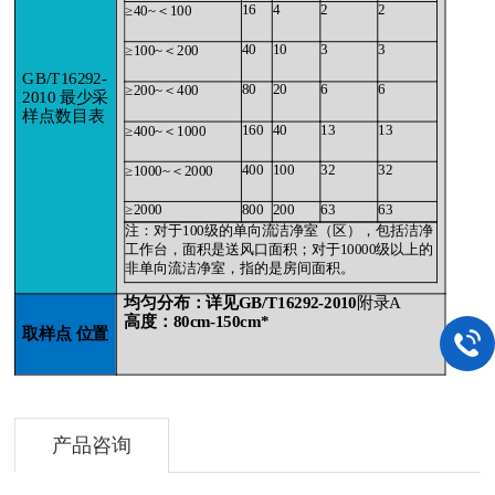
16
4
2
2
≥40~＜100
40
10
3
3
≥100~＜200
GB/T16292-
80
20
6
6
≥200~＜400
2010 最少采
样点数目表
160
40
13
13
≥400~＜1000
400
100
32
32
≥1000~＜2000
≥2000
800
200
63
63
注：对于100级的单向流洁净室（区），包括洁净
工作台，面积是送风口面积；对于10000级以上的
非单向流洁净室，指的是房间面积。
均匀分布：详见GB/T16292-2010
附录A
高度：80cm-150cm*
取样点 位置
产品咨询