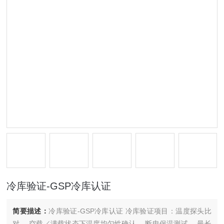
冷库验证-GSP冷库认证
简要描述：
冷库验证-GSP冷库认证 冷库验证项目：温度探头比
对， 空载／满载状态下温度均匀性确认， 断电保温测试， 最长