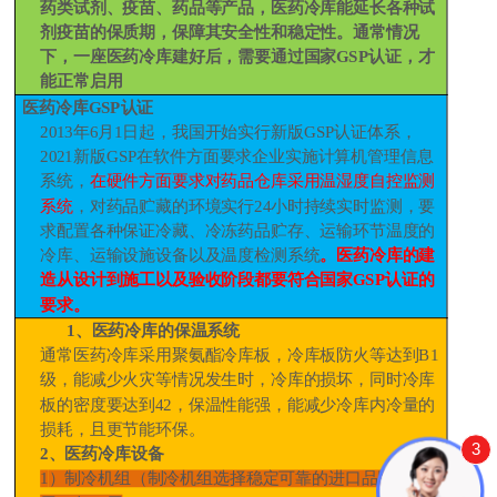
药类试剂、疫苗、药品等产品，医药冷库能延长各种试
剂疫苗的保质期，保障其安全性和稳定性。通常情况
下，一座医药冷库建好后，需要通过国家
GSP
认证，才
能正常启用
医药冷库
GSP
认证
2013
年
6
月
1
日起，我国开始实行新版
GSP
认证体系，
2021
新版
GSP
在软件方面要求企业实施计算机管理信息
系统，
在硬件方面要求对药品仓库采用温湿度自控监测
系统
，对药品贮藏的环境实行
24
小时持续实时监测，要
求配置各种保证冷藏、冷冻药品贮存、运输环节温度的
冷库、运输设施设备以及温度检测系统
。医药冷库的建
造从设计到施工以及验收阶段都要符合国家
GSP
认证的
要求。
1、
医药冷库的保温系统
通常医药冷库采用聚氨酯冷库板，冷库板防火等达到
B1
级，能减少火灾等情况发生时，冷库的损坏，同时冷库
板的密度要达到
42
，保温性能强，能减少冷库内冷量的
损耗，且更节能环保。
3
2
、医药冷库设备
1
）制冷机组（制冷机组选择稳定可靠的进口品牌，采