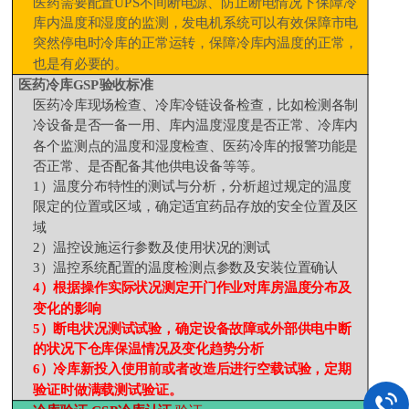
医药需要配置
UPS
不间断电源、防止断电情况下保障冷
库内温度和湿度的监测，发电机系统可以有效保障市电
突然停电时冷库的正常运转，保障冷库内温度的正常，
也是有必要的。
医药冷库
GSP
验收标准
医药冷库现场检查、冷库冷链设备检查，比如检测各制
冷设备是否一备一用、库内温度湿度是否正常、冷库内
各个监测点的温度和湿度检查、医药冷库的报警功能是
否正常、是否配备其他供电设备等等。
1
）温度分布特性的测试与分析，分析超过规定的温度
限定的位置或区域，确定适宜药品存放的安全位置及区
域
2
）温控设施运行参数及使用状况的测试
3
）温控系统配置的温度检测点参数及安装位置确认
4
）根据操作实际状况测定开门作业对库房温度分布及
变化的影响
5
）断电状况测试试验，确定设备故障或外部供电中断
的状况下仓库保温情况及变化趋势分析
6
）冷库新投入使用前或者改造后进行空载试验，定期
验证时做满载测试验证。