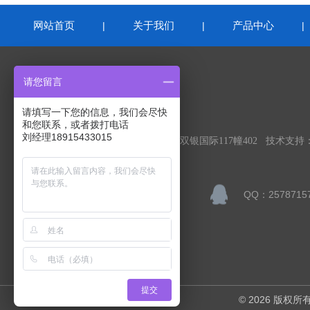
网站首页
关于我们
产品中心
|
|
联系我们
请您留言
请填写一下您的信息，我们会尽快
苏州益康环境检测有限公司
和您联系，或者拨打电话
刘经理18915433015
公司地址：苏州吴中区东方大道1388号双银国际117幢402 技术支持
联系人：刘美莹
QQ：2578715
邮箱：changliu006@126.com
提交
© 2026 版