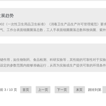
生物的空气流经采样器的微孔时，微生物颗粒因惯性而撞击到微孔内表面，
发展趋势
9-2002《一次性卫生用品卫生标准》《消毒卫生产品生产许可管理规范
气、工作台表面细菌菌落总数，工人手表面细菌菌落总数和致病菌、紫外线
家独立于生产方，能够提供真实可靠的数据，确保检测结果的公正性和准确性‌。
键作用，如生物制药、食品检测、科研实验等，其性能的可靠性对于实验
设定的参数范围内能够准确运行，从而为实验或生产提供可靠的环境条件
行相同程序时，其参数的重复性是否良好，以确保实验结果的可重复性和
 3 / 10 页
首页
上一页
下一页
末页
跳转到第