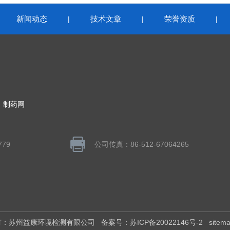
新闻动态
技术文章
荣誉资质
|
|
|
|
：
制药网
779
公司传真：86-512-67064265
权所有：苏州益康环境检测有限公司
备案号：苏ICP备20022146号-2
sitem