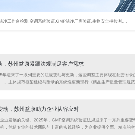
统验证,GMP洁净厂房验证,生物安全柜检测,洁净度检测,洁净室验收检测,GMP验证方案编写执行
变动，苏州益康紧跟法规满足客户需求
025年迎来了一系列重要的法规变动与更新，这些调整主要体现在配套附
一、主体规范框架延续与附录的系统性更新现行《药品生产质量管理规范（
药包材附录正式发布（2025年第1号公告）国家药监局于2025年1月发布
法规变动，苏州益康助力企业从容应对
企业发展的关键。2025年，GMP空调系统验证法规迎来了一系列重要
构，凭借专业的技术团队与丰富的实践经验，为企业提供全面、精准的空
规变动要点动静结合，强化气流流型验证：2025年3月发布的无菌药品附录