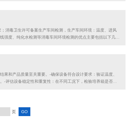
停留在表面或被沉积下来。这种撞击和沉积过程有效地捕获...
》要求；消毒卫生许可备案生产车间检测，生产车间环境：温度、进风
强度、纯化水检测等‌消毒车间环境检测的优点‌主要包括以下几个
‌•专业性‌：这些厂家通常配备专...
结果和产品质量至关重要。-确保设备符合设计要求：验证温度、
。-评估设备稳定性和重复性：在不同工况下，检验培养箱是否能
可比性。-满足法规和标准要求：在一些行业，如制药行业，需
页