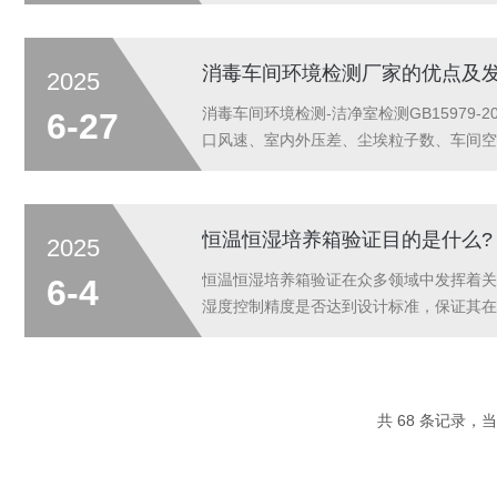
应用于捕获空气中的微生物颗粒。当带有微
消毒车间环境检测厂家的优点及
2025
消毒车间环境检测-洁净室检测GB1597
6-27
口风速、室内外压差、尘埃粒子数、车间空
方面：‌•客观公正性‌：消毒车间环境检测厂
恒温恒湿培养箱验证目的是什么?
2025
恒温恒湿培养箱验证在众多领域中发挥着关
6-4
湿度控制精度是否达到设计标准，保证其在
保持稳定的温度和湿度状态，以及在多次运
要...
共 68 条记录，当前