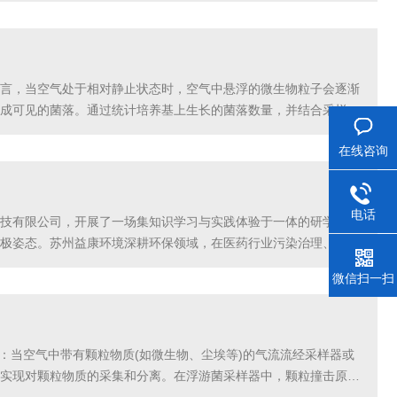
言，当空气处于相对静止状态时，空气中悬浮的微生物粒子会逐渐
成可见的菌落。通过统计培养基上生长的菌落数量，并结合采样时
常会将无菌培养皿放置在待测区域内，打开皿盖暴露一定时间
在线咨询
电话
技有限公司，开展了一场集知识学习与实践体验于一体的研学活
极姿态。苏州益康环境深耕环保领域，在医药行业污染治理、环境
作伙伴。活动中，公司负责人介绍了企业发展历程、核心业务及在
微信扫一扫
：当空气中带有颗粒物质(如微生物、尘埃等)的气流流经采样器或
实现对颗粒物质的采集和分离。在浮游菌采样器中，颗粒撞击原理