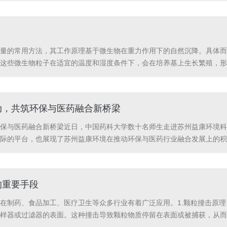
量的常用方法，其工作原理基于微生物在重力作用下的自然沉降。具体而
这些微生物粒子在适宜的温度和湿度条件下，会在培养基上生长繁殖，形
体积空气中的微生物含量，从而评估环境的洁净程度。在实际操作中，通
动，共筑环保与医药融合新桥梁
保与医药融合新桥梁近日，中国药科大学数十名师生走进苏州益康环境科
际的平台，也展现了苏州益康环境在推动环保与医药行业融合发展上的积
持“科技赋能环保，守护绿色未来”理念，是众多医药企业信赖的环保合
的重要手段
在制药、食品加工、医疗卫生等众多行业有着广泛应用。1.颗粒撞击原理
样器或过滤器的表面。这种撞击导致颗粒物质停留在表面或被捕获，从而