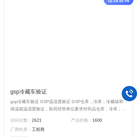
gsp冷藏车验证
gsp冷藏车验证 GSP温湿度验证 GSP仓库，冷库，冷藏箱和
保温箱温湿度验证，医药经营单位要求对药品仓库，冷库，冷
藏箱和保温箱进行温湿度验证或者温度验证，确认相关设施、
访问次数：
2621
产品价格：
1600
设备及系统能符合规定的设计标准和要求；可安全、有效地正
厂商性质：
工程商
常运行和使用；确保冷藏、冷冻药品在储存、运输过程中的药