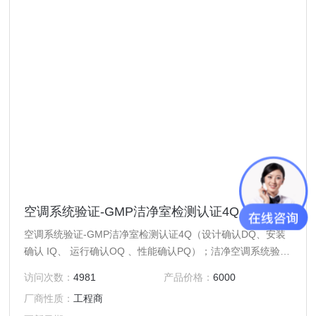
空调系统验证-GMP洁净室检测认证4Q
空调系统验证-GMP洁净室检测认证4Q（设计确认DQ、安装
确认 IQ、 运行确认OQ 、性能确认PQ）；洁净空调系统验证
温度、湿度、压差、风速、气流流向测试、高效过滤器检漏、
访问次数：
4981
产品价格：
6000
换气次数检测、洁净度（悬浮粒子）、浮游菌沉降菌等等满足
厂商性质：
工程商
生产要求，符合GMP要求。