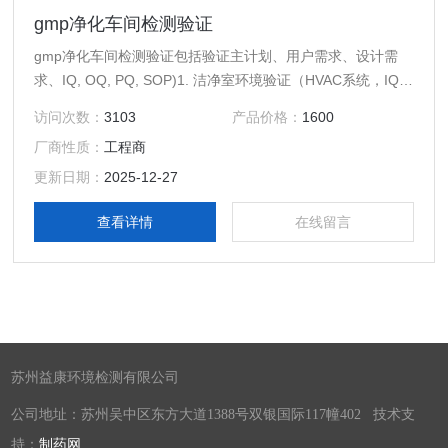
gmp净化车间检测验证
gmp净化车间检测验证包括验证主计划、用户需求、设计需
求、IQ, OQ, PQ, SOP)1. 洁净室环境验证（HVAC系统，IQ,
OQ, PQ。包括：尘埃粒子、浮游菌、沉降菌、温湿度）；水
访问次数：
3103
产品价格：
1600
系统验证（包括现场取样、理化及微生物药典项目全检)3. 清
厂商性质：
工程商
洁验证；压缩气体分析（油份、露点、水份、颗粒、需氧
菌）；温湿度设备（液氮冰箱、冰箱、培养箱、温湿度箱、稳
更新日期：
2025-12-27
定性房间等）
查看详情
在线留言
苏州益康环境检测有限公司
公司地址：苏州吴中区东方大道1388号双银国际117幢402 技术支
持：
制药网