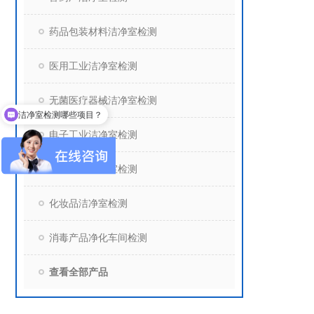
药品包装材料洁净室检测
医用工业洁净室检测
无菌医疗器械洁净室检测
洁净室检测哪些项目？
电子工业洁净室检测
食品工业洁净室检测
化妆品洁净室检测
消毒产品净化车间检测
查看全部产品