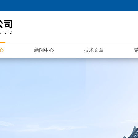
心
新闻中心
技术文章