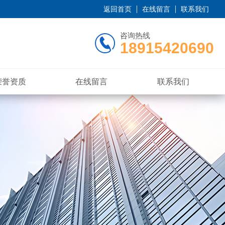
返回首页
在线留言
联系我们
咨询热线
18915420690
荣誉资质
在线留言
联系我们