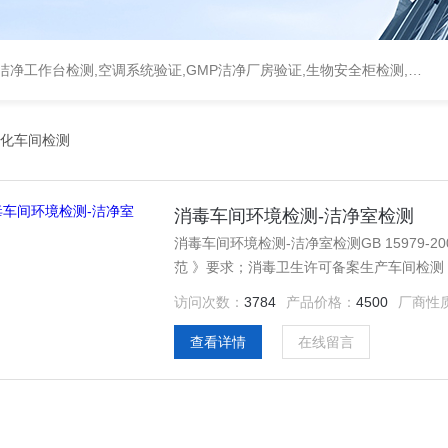
统验证,GMP洁净厂房验证,生物安全柜检测,洁净度检测,洁净室验收检测,GMP验证方案编写执行
化车间检测
消毒车间环境检测-洁净室检测
消毒车间环境检测-洁净室检测GB 15979
范 》要求；消毒卫生许可备案生产车间检
车间空气、工作台表面细菌菌落总数，工人
访问次数：
3784
产品价格：
4500
厂商性
查看详情
在线留言