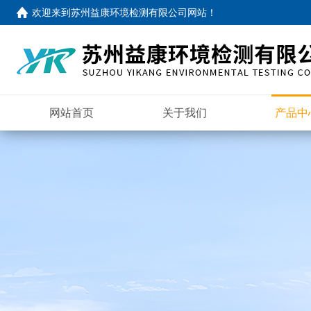
欢迎来到
苏州益康环境检测有限公司网站
！
网站首页
关于我们
产品中