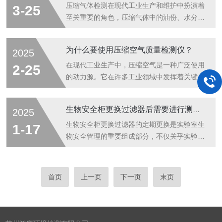
法：-测试条件：层流罩需清洁完毕，空调开
供有力保障。洁净度检测综合性能验证步
压缩气体检测在现代工业生产和维护中扮演着
3-25
启至少30分钟，层流罩风机运行30分钟后进
骤：-制定验证方案：根据洁净室的设计要求
至关重要的角色，压缩气体中的油份、水分和
行...
和使用目的，制定详细的综合性能验证方案，
固体颗粒物等污染物会对气动设备造成损害。
明确测试项目、方法、标准和时间安排。-培
例如，油份会使润滑油的性能下降，导致设备
为什么要使用压缩空气质量检测仪？
2025
训人员：对参与验证的人员进行专业培训，使
磨损加剧；水分会引发设备锈蚀，缩短设备使
其熟悉验证流程、操作规范和注意事项。-准
用寿命；固体颗粒物则可能堵塞节流孔，影响
在现代工业生产中，压缩空气是一种广泛使用
2-25
备设备与材料：确保所有测试设备经过校准和
设备精度，通过定期检测并去除这些污染物，
的动力源。它在许多工业领域中发挥着关键作
验证...
可以确保设备的正常运行，减少故障发生，提
用，包括制造业、化工、食品和饮料、制药
高生产效率。在医药、食品、电子等行业中，
等。因此，确保压缩空气的质量至关重要，这
生物安全柜更换过滤器后需要进行测试与验证
2025
压缩气体的质量直接影响到产品的质量。例
就需要压缩空气质量检测仪的帮助。为什么需
如，在药品生产中，压缩气体中的杂质可能会
要压缩空气质量检测仪？1.不纯的压缩空气可
生物安全柜更换过滤器的定期更换是实验室生
1-17
污染药品，降低药品的纯度和疗效；在电子制
能会污染产品，特别是在食品、饮料和制药行
物安全管理的重要组成部分，不仅关乎实验结
造...
业，这可能导致产品召回和品牌声誉受损。2.
果的准确性，更是保障实验室人员健康和环境
压缩空气中的水分和油分可以损坏气动设备和
安全的基本要求。通过遵循科学的更换流程和
工具，缩短它们的使用寿命。3.某些行业有严
注意事项，可以有效延长生物安全柜的使用寿
首页
上一页
下一页
末页
格的空气质量标准，使用质量不佳的压缩空气
命，提升实验室的整体运行效率和安全性。生
可能会导致企业违反法规。4.纯净的空...
物安全柜更换过滤器的更换方法：1.准备工
作：-在更换过滤器前，应确保生物安全柜处
于关闭状态，并断开电源。-准备好新的高效