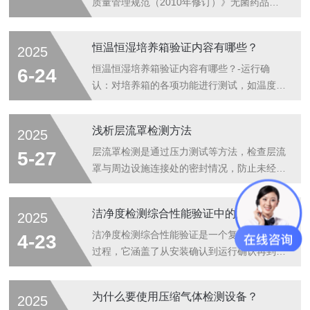
质量管理规范（2010年修订）》无菌药品附
录（征求意见稿）中，关于气流流型测试的要
求如下1：验证模式：从单一静态验证转向“动
恒温恒湿培养箱验证内容有哪些？
2025
静结合”的全流程验证，强化操作干预对气流
影响的评估，并通过视频留痕和结果应用闭环
恒温恒湿培养箱验证内容有哪些？-运行确
6-24
管理，推动验证与实际生产质量控制的深度融
认：对培养箱的各项功能进行测试，如温度、
合。背景环境密闭性：在干预操作（如物料传
湿度的调节范围、调节精度、显示准确性等。
递、设备维护）过程中，必须通过气流流型研
检查设备的报警系统是否正常工作，包括超
浅析层流罩检测方法
2025
究证明背景环境的密闭性，确保外部空气不会
温、低温、高湿、低湿等报警功能，以确保在
通过开口或缝隙进入关键区域。若干预操作需
异常情况下能及时发出警报。-性能确认：在
层流罩检测是通过压力测试等方法，检查层流
5-27
临时开启屏障设备（如隔离器门）...
空载和满载条件下，分别设置不同的温度、湿
罩与周边设施连接处的密封情况，防止未经过
度点，进行长时间的稳定性测试，记录实际的
滤的外部空气渗入。在食品加工的无菌包装环
温度、湿度值与设定值的偏差，评估设备的控
节，若有外部空气泄漏进入层流罩，携带的微
洁净度检测综合性能验证中的注意事项有哪些？
2025
制精度和稳定性。此外，还可以进行一些特殊
生物与杂质会污染食品，引发食品安全问题。
工况的测试，如快速温湿度变化试验，以检验
涉及多方面内容，每一项检测都紧密关联着其
洁净度检测综合性能验证是一个复杂而重要的
4-23
设备的响应速度和适应性。恒温恒湿培养箱验
在实际应用中的性能表现，严谨细致的检测流
过程，它涵盖了从安装确认到运行确认再到性
证方...
程与标准执行，方能保障层流罩持续为各行业
能确认的多个环节。通过严格的验证程序和方
的关键作业提供洁净、稳定的空气环境，助力
法，可以确保洁净室或洁净环境始终处于良好
为什么要使用压缩气体检测设备？
2025
生产安全与产品质量提升。层流罩检测方
的运行状态，为产品质量和科研实验的成功提