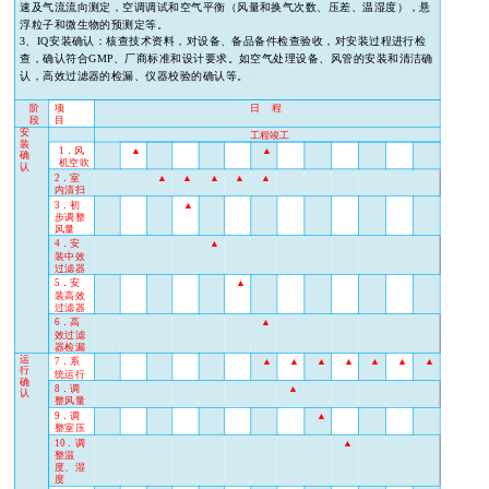
速及气流流向测定，空调调试和空气平衡（风量和换气次数、压差、温湿度），悬
浮粒子和微生物的预测定等。
3、
IQ
安装确认：核查技术资料，对设备、备品备件检查验收，对安装过程进行检
查，确认符合
GMP
、厂商标准和设计要求。如空气处理设备、风管的安装和清洁确
认，高效过滤器的检漏、仪器校验的确认等。
阶
项
日
程
段
目
安
工程竣工
装
1
．风
▲
▲
确
机空吹
认
2
．室
▲
▲
▲
▲
▲
内清扫
3
．初
▲
步调整
风量
4
．安
▲
装中效
过滤器
5
．安
▲
装高效
过滤器
6
．高
▲
效过滤
器检漏
运
7
．系
▲
▲
▲
▲
▲
▲
▲
行
统运行
确
8
．调
▲
认
整风量
9
．调
▲
整室压
10
．调
▲
整温
度、湿
度