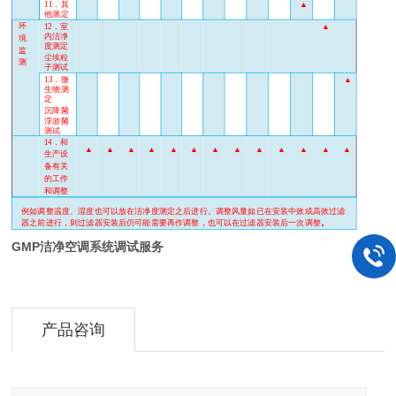
11
．其
▲
他测定
环
12
．室
▲
内洁净
境
度测定
监
尘埃粒
测
子测试
13
．微
▲
生物测
定
沉降菌
浮游菌
测试
14
．和
▲
▲
▲
▲
▲
▲
▲
▲
▲
▲
▲
▲
▲
生产设
备有关
的工作
和调整
例如调整温度、湿度也可以放在洁净度测定之后进行。调整风量如已在安装中效或高效过滤
器之前进行，则过滤器安装后仍可能需要再作调整，也可以在过滤器安装后一次调整
。
GMP洁净空调系统调试服务
产品咨询