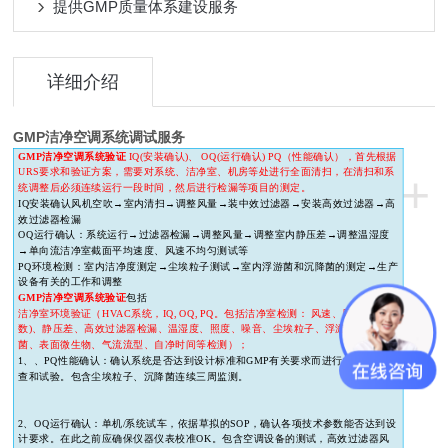
提供GMP质量体系建设服务
详细介绍
GMP洁净空调系统调试服务
GMP
洁净空调系统验证
IQ(
安装确认
)
、
OQ(
运行确认
) PQ
（性能确认），首先根据
URS
要求和验证方案，需要对系统、洁净室、机房等处进行全面清扫，在清扫和系
+
统调整后必须连续运行一段时间，然后进行检漏等项目的测定。
IQ
安装确认风机空吹→室内清扫→调整风量→装中效过滤器→安装高效过滤器→高
效过滤器检漏
OQ
运行确认：系统运行→过滤器检漏→调整风量→调整室内静压差→调整温湿度
→单向流洁净室截面平均速度、风速不均匀测试等
PQ
环境检测：室内洁净度测定→尘埃粒子测试→室内浮游菌和沉降菌的测定→生产
设备有关的工作和调整
GMP
洁净空调系统验证
包括
洁净室环境验证（
HVAC
系统，
IQ, OQ, PQ
。包括洁净室检测： 风速、风量
(
换气次
数
)
、静压差、高效过滤器检漏、温湿度、照度、噪音、尘埃粒子、浮游菌、沉降
菌、表面微生物、气流流型、自净时间等检测）；
1
、
、
PQ
性能确认：确认系统是否达到设计标准和
GMP
有关要求而进行的系统性检
查和试验。包含尘埃粒子、沉降菌连续三周监测。
2
、
OQ
运行确认：单机
/
系统试车，依据草拟的
SOP
，确认各项技术参数能否达到设
计要求。在此之前应确保仪器仪表校准
OK
。包含空调设备的测试，高效过滤器风